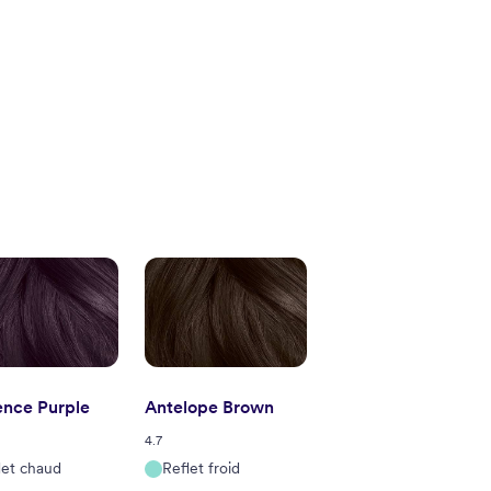
ence Purple
Antelope Brown
4.7
let chaud
Reflet froid