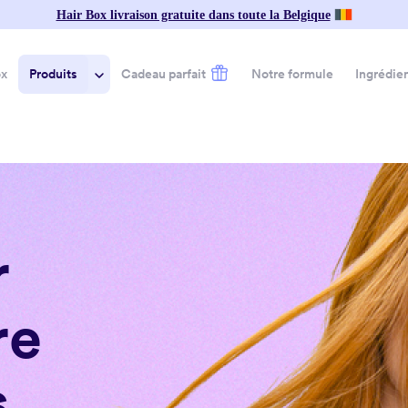
Hair Box livraison gratuite dans toute la Belgique
ox
Produits
Cadeau parfait
Notre formule
Ingrédie
Tous les
Sun Care
Ingr
produits
Body Care
Frag
Hair
Accessoires
Black
Care
Hair
Color
r
re
s