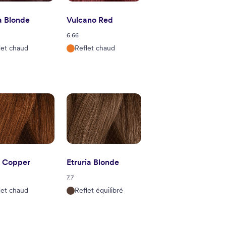
a Blonde
Vulcano Red
6.66
let chaud
Reflet chaud
a Copper
Etruria Blonde
7.7
let chaud
Reflet équilibré