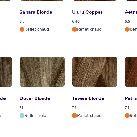
Sahara Blonde
Uluru Copper
Aetn
6.3
6.46
6.6
Reflet chaud
Reflet chaud
Ref
nde
Dover Blonde
Tevere Blonde
Petr
7.1
7.3
7.4
é
Reflet froid
Reflet chaud
Ref