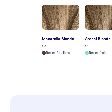
Macarella Blonde
Arenal Blonde
8.0
8.1
Reflet équilibré
Reflet froid