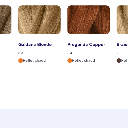
Galdana Blonde
Pregonda Copper
Braie
8.3
8.4
9
Reflet chaud
Reflet chaud
Refl