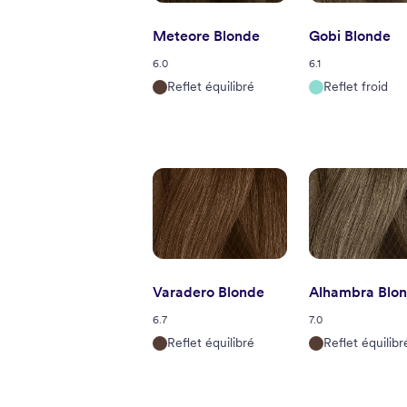
Meteore Blonde
Gobi Blonde
6.0
6.1
Reflet équilibré
Reflet froid
Varadero Blonde
Alhambra Blo
6.7
7.0
Reflet équilibré
Reflet équilibr