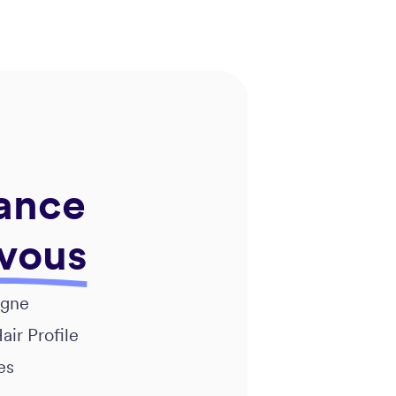
uance
 vous
igne
ir Profile
es