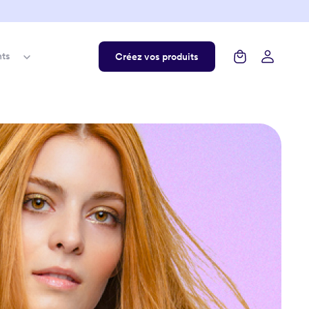
nts
Créez vos produits
édients
rances
 List