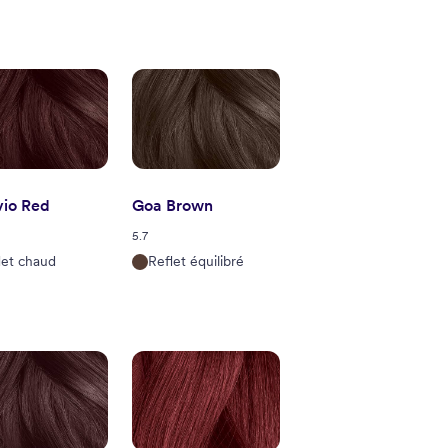
vio Red
Goa Brown
5.7
let chaud
Reflet équilibré