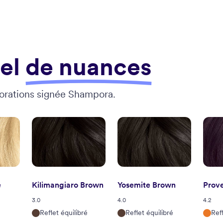
iel
de nuances
orations signée Shampora.
e
Kilimangiaro Brown
Yosemite Brown
Prov
3.0
4.0
4.2
Reflet équilibré
Reflet équilibré
Ref