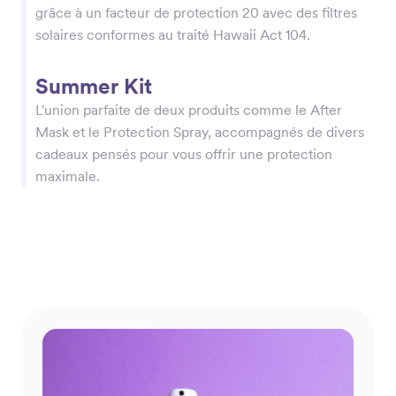
grâce à un facteur de protection 20 avec des filtres
grâce à un facteur de protection 20 avec des filtres
solaires conformes au traité Hawaii Act 104.
solaires conformes au traité Hawaii Act 104.
Summer Kit
Summer Kit
L'union parfaite de deux produits comme le After
L'union parfaite de deux produits comme le After
Mask et le Protection Spray, accompagnés de divers
Mask et le Protection Spray, accompagnés de divers
cadeaux pensés pour vous offrir une protection
cadeaux pensés pour vous offrir une protection
maximale.
maximale.