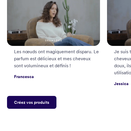
Les nœuds ont magiquement disparu. Le
Je suis
parfum est délicieux et mes cheveux
cheveux
sont volumineux et définis !
doux, il
utilisati
Francesca
Jessica
Créez vos produits