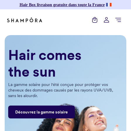
Hair Box livraison gratuite dans toute la France
Accueil
Hair Box
Hair comes
Produits
Cadeau parfait
the sun
Notre formule
La gamme solaire pour l'été conçue pour protéger vos
Ingrédients
cheveux des dommages causés par les rayons UVA/UVB,
sans les alourdir.
Blog
Découvrez la gamme solaire
Créez vos produits