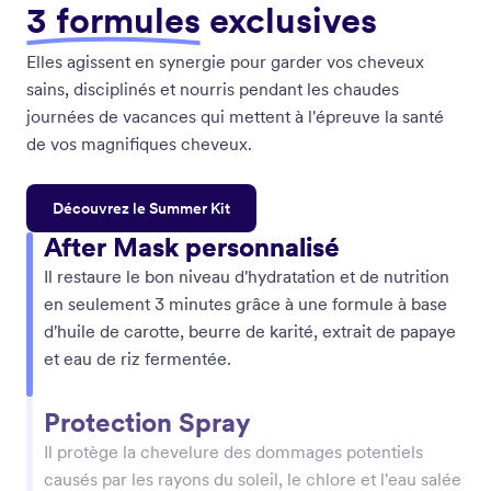
3 formules
exclusives
Elles agissent en synergie pour garder vos cheveux
sains, disciplinés et nourris pendant les chaudes
journées de vacances qui mettent à l'épreuve la santé
de vos magnifiques cheveux.
Découvrez le Summer Kit
After Mask personnalisé
After Mask personnalisé
Il restaure le bon niveau d'hydratation et de nutrition
Il restaure le bon niveau d'hydratation et de nutrition
en seulement 3 minutes grâce à une formule à base
en seulement 3 minutes grâce à une formule à base
d'huile de carotte, beurre de karité, extrait de papaye
d'huile de carotte, beurre de karité, extrait de papaye
et eau de riz fermentée.
et eau de riz fermentée.
Protection Spray
Protection Spray
Il protège la chevelure des dommages potentiels
Il protège la chevelure des dommages potentiels
causés par les rayons du soleil, le chlore et l'eau salée
causés par les rayons du soleil, le chlore et l'eau salée