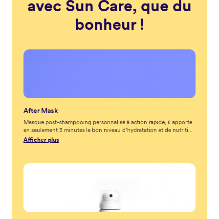
avec Sun Care, que du
bonheur !
After Mask
Masque post-shampooing personnalisé à action rapide, il apporte
en seulement 3 minutes le bon niveau d'hydratation et de nutrition
après de longues et chaudes journées au bord de la mer, à la
Afficher plus
piscine ou à la montagne. A utiliser après le Shampoing
personnalisé et avant l'Après-Shampooing personnalisé.