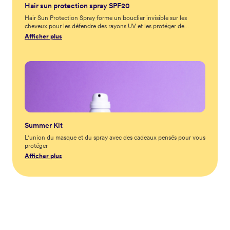
Hair sun protection spray SPF20
Hair Sun Protection Spray forme un bouclier invisible sur les
cheveux pour les défendre des rayons UV et les protéger de
l'exposition au soleil. Il est résistant à l’eau et aide à réduire la
Afficher plus
décoloration, les dommages et la sécheresse.
Summer Kit
L'union du masque et du spray avec des cadeaux pensés pour vous
protéger
Afficher plus